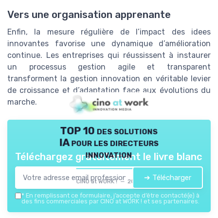
Vers une organisation apprenante
Enfin, la mesure régulière de l’impact des idees
innovantes favorise une dynamique d’amélioration
continue. Les entreprises qui réussissent à instaurer
un processus gestion agile et transparent
transforment la gestion innovation en véritable levier
de croissance et d’adaptation face aux évolutions du
marche.
TOP 10 des solutions
IA pour les directeurs
innovation
Téléchargez gratuitement le livre blanc
➔ Télécharger
CINO at WORK ! — 2026
*
En remplissant ce formulaire, j’accepte d’être contacté(e) à
des fins commerciales par CINO at WORK ! et ses partenaires.