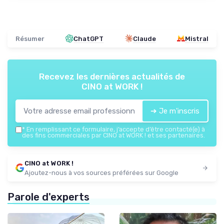
Résumer
ChatGPT
Claude
Mistral
Recevez les dernières actualités de
CINO at WORK !
➔ Je m'inscris
*
En remplissant ce formulaire, j’accepte d’être contacté(e) à
des fins commerciales par CINO at WORK ! et ses partenaires.
CINO at WORK !
Ajoutez-nous à vos sources préférées sur Google
Parole d'experts