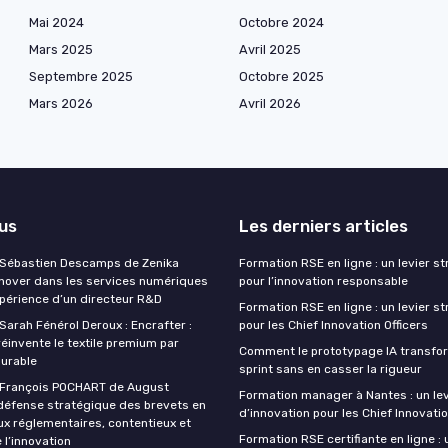
Mai 2024
Octobre 2024
Mars 2025
Avril 2025
Septembre 2025
Octobre 2025
Mars 2026
Avril 2026
lus
Les derniers articles
 Sébastien Descamps de Zenika
Formation RSE en ligne : un levier s
nnover dans les services numériques
pour l’innovation responsable
xpérience d’un directeur R&D
Formation RSE en ligne : un levier s
Sarah Fénérol Deroux : Encrafter :
pour les Chief Innovation Officers
réinvente le textile premium par
Comment le prototypage IA transfo
durable
sprint sans en casser la rigueur
 François POCHART de August
Formation manager à Nantes : un lev
défense stratégique des brevets en
d’innovation pour les Chief Innovatio
ux réglementaires, contentieux et
Formation RSE certifiante en ligne : 
 l’innovation