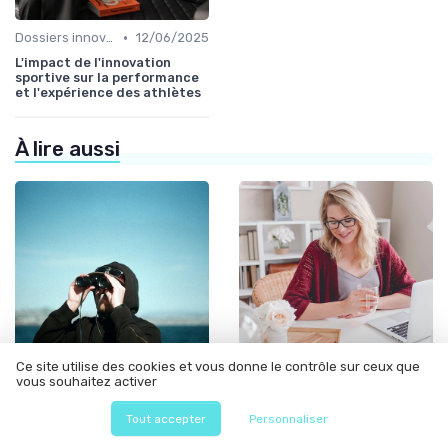
•
Dossiers innovation
12/06/2025
L'impact de l'innovation
sportive sur la performance
et l'expérience des athlètes
À lire aussi
Ce site utilise des cookies et vous donne le contrôle sur ceux que
vous souhaitez activer
•
•
Innovation
12/06/2025
Innovation
21/01/2026
Innovation scientifique : les
Agence innovation défense :
Tout accepter
Personnaliser
nouvelles frontières de la
les innovations stratégiques
recherche
pour la sécurité nationale