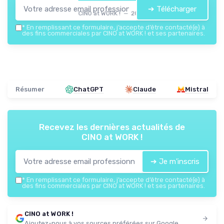
➔ Télécharger
CINO at WORK ! — 2026
*
En remplissant ce formulaire, j’accepte d’être contacté(e) à
des fins commerciales par CINO at WORK ! et ses partenaires.
Résumer
ChatGPT
Claude
Mistral
Recevez les dernières actualités de
CINO at WORK !
➔ Je m'inscris
*
En remplissant ce formulaire, j’accepte d’être contacté(e) à
des fins commerciales par CINO at WORK ! et ses partenaires.
CINO at WORK !
Ajoutez-nous à vos sources préférées sur Google