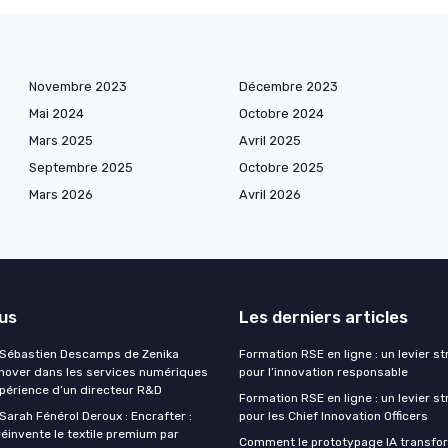
Novembre 2023
Décembre 2023
Mai 2024
Octobre 2024
Mars 2025
Avril 2025
Septembre 2025
Octobre 2025
Mars 2026
Avril 2026
lus
Les derniers articles
 Sébastien Descamps de Zenika
Formation RSE en ligne : un levier s
nnover dans les services numériques
pour l’innovation responsable
xpérience d’un directeur R&D
Formation RSE en ligne : un levier s
Sarah Fénérol Deroux : Encrafter :
pour les Chief Innovation Officers
réinvente le textile premium par
Comment le prototypage IA transfo