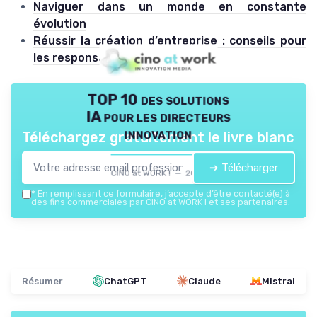
Naviguer dans un monde en constante
évolution
Réussir la création d’entreprise : conseils pour
les responsables de l’innovation
TOP 10 des solutions
IA pour les directeurs
innovation
Téléchargez gratuitement le livre blanc
➔ Télécharger
CINO at WORK ! — 2026
*
En remplissant ce formulaire, j’accepte d’être contacté(e) à
des fins commerciales par CINO at WORK ! et ses partenaires.
Résumer
ChatGPT
Claude
Mistral