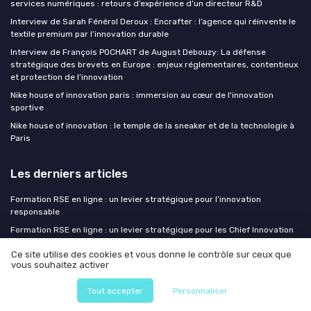
services numériques : retours d’expérience d’un directeur R&D
Interview de Sarah Fénérol Deroux : Encrafter : l’agence qui réinvente le
textile premium par l’innovation durable
Interview de François POCHART de August Debouzy: La défense
stratégique des brevets en Europe : enjeux réglementaires, contentieux
et protection de l’innovation
Nike house of innovation paris : immersion au cœur de l'innovation
sportive
Nike house of innovation : le temple de la sneaker et de la technologie à
Paris
Les derniers articles
Formation RSE en ligne : un levier stratégique pour l’innovation
responsable
Formation RSE en ligne : un levier stratégique pour les Chief Innovation
Officers
Ce site utilise des cookies et vous donne le contrôle sur ceux que
Comment le prototypage IA transforme le design sprint sans en casser
vous souhaitez activer
la rigueur
Tout accepter
Personnaliser
Formation manager à Nantes : un levier d’innovation pour les Chief
Innovation Officers