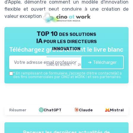
d'Apple, démontre comment un modèle d'innovation
flexible et ouvert peut conduire à une création de
valeur exceptionnelle.
TOP 10 des solutions
IA pour les directeurs
innovation
Téléchargez gratuitement le livre blanc
➔ Télécharger
CINO at WORK ! — 2026
*
En remplissant ce formulaire, j’accepte d’être contacté(e) à
des fins commerciales par CINO at WORK ! et ses partenaires.
Résumer
ChatGPT
Claude
Mistral
Recevez les dernières actualités de