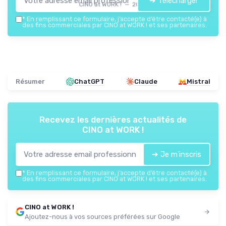
➔ Télécharger
CINO at WORK ! — 2026
*
En remplissant ce formulaire, j’accepte d’être contacté(e) à
des fins commerciales par CINO at WORK ! et ses partenaires.
Résumer
ChatGPT
Claude
Mistral
Recevez les dernières actualités de
CINO at WORK !
➔ Je m'inscris
*
En remplissant ce formulaire, j’accepte d’être contacté(e) à
des fins commerciales par CINO at WORK ! et ses partenaires.
CINO at WORK !
Ajoutez-nous à vos sources préférées sur Google