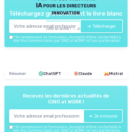
IA pour les directeurs
innovation
Téléchargez gratuitement le livre blanc
➔ Télécharger
CINO at WORK ! — 2026
*
En remplissant ce formulaire, j’accepte d’être contacté(e) à
des fins commerciales par CINO at WORK ! et ses partenaires.
Résumer
ChatGPT
Claude
Mistral
Recevez les dernières actualités de
CINO at WORK !
➔ Je m'inscris
*
En remplissant ce formulaire, j’accepte d’être contacté(e) à
des fins commerciales par CINO at WORK ! et ses partenaires.