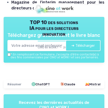
Magazine de l’interim management pour les
directeurs de l’innovation
TOP 10 des solutions
IA pour les directeurs
innovation
Téléchargez gratuitement le livre blanc
➔ Télécharger
CINO at WORK ! — 2026
*
En remplissant ce formulaire, j’accepte d’être contacté(e) à
des fins commerciales par CINO at WORK ! et ses partenaires.
Résumer
ChatGPT
Claude
Mistral
Recevez les dernières actualités de
CINO at WORK !