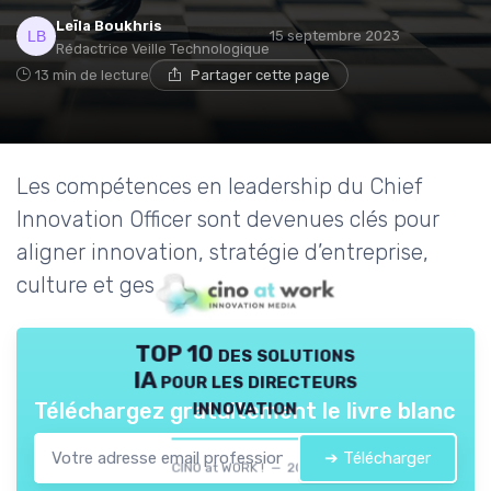
Leïla Boukhris
15 septembre 2023
Rédactrice Veille Technologique
13 min de lecture
Partager cette page
Les compétences en leadership du Chief
Innovation Officer sont devenues clés pour
aligner innovation, stratégie d’entreprise,
culture et gestion des projets.
TOP 10 des solutions
IA pour les directeurs
innovation
Téléchargez gratuitement le livre blanc
➔ Télécharger
CINO at WORK ! — 2026