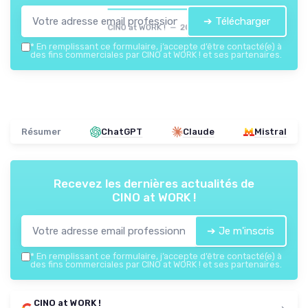
➔ Télécharger
CINO at WORK ! — 2026
*
En remplissant ce formulaire, j’accepte d’être contacté(e) à
des fins commerciales par CINO at WORK ! et ses partenaires.
Résumer
ChatGPT
Claude
Mistral
Recevez les dernières actualités de
CINO at WORK !
➔ Je m'inscris
*
En remplissant ce formulaire, j’accepte d’être contacté(e) à
des fins commerciales par CINO at WORK ! et ses partenaires.
CINO at WORK !