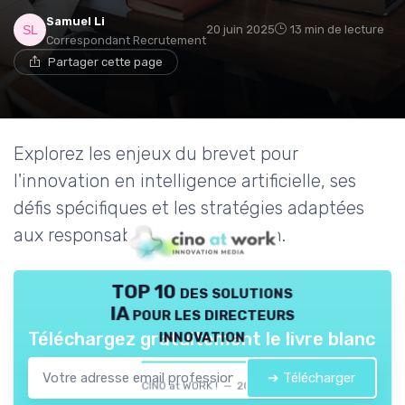
Samuel Li
20 juin 2025
13 min de lecture
Correspondant Recrutement
Partager cette page
Explorez les enjeux du brevet pour
l'innovation en intelligence artificielle, ses
défis spécifiques et les stratégies adaptées
aux responsables de l'innovation.
TOP 10 des solutions
IA pour les directeurs
innovation
Téléchargez gratuitement le livre blanc
➔ Télécharger
CINO at WORK ! — 2026