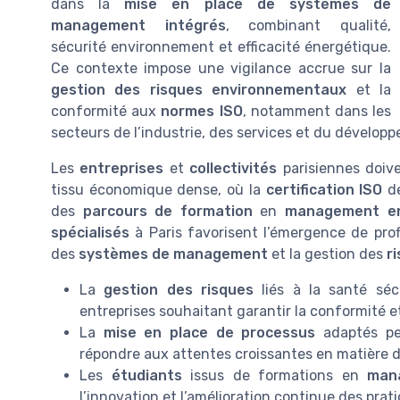
dans la
mise en place de systèmes de
management intégrés
, combinant qualité,
sécurité environnement et efficacité énergétique.
Ce contexte impose une vigilance accrue sur la
gestion des risques environnementaux
et la
conformité aux
normes ISO
, notamment dans les
secteurs de l’industrie, des services et du dévelop
Les
entreprises
et
collectivités
parisiennes doiv
tissu économique dense, où la
certification ISO
de
des
parcours de formation
en
management en
spécialisés
à Paris favorisent l’émergence de prof
des
systèmes de management
et la gestion des
r
La
gestion des risques
liés à la santé séc
entreprises souhaitant garantir la conformité e
La
mise en place de processus
adaptés per
répondre aux attentes croissantes en matière 
Les
étudiants
issus de formations en
man
l’innovation et l’amélioration continue des prat