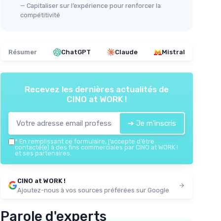
— Capitaliser sur l’expérience pour renforcer la
compétitivité
Résumer
ChatGPT
Claude
Mistral
Recevez les dernières actualités de
CINO at WORK !
➔ Je m'inscris
*
En remplissant ce formulaire, j’accepte d’être
contacté(e) à des fins commerciales par CINO at WORK !
et ses partenaires.
CINO at WORK !
Ajoutez-nous à vos sources préférées sur Google
Parole d'experts