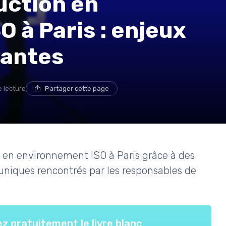
uction en
 à Paris : enjeux
vantes
e lecture
Partager cette page
 en environnement ISO à Paris grâce à des
uniques rencontrés par les responsables de
z gratuitement le livre blanc