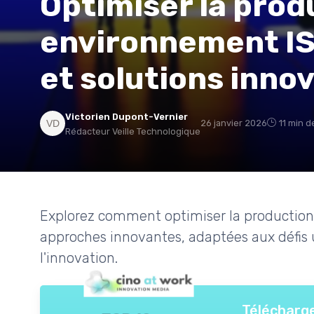
Optimiser la prod
environnement ISO
et solutions inno
Victorien Dupont-Vernier
26 janvier 2026
11 min d
Rédacteur Veille Technologique
Explorez comment optimiser la production
approches innovantes, adaptées aux défis 
l'innovation.
Télécharge