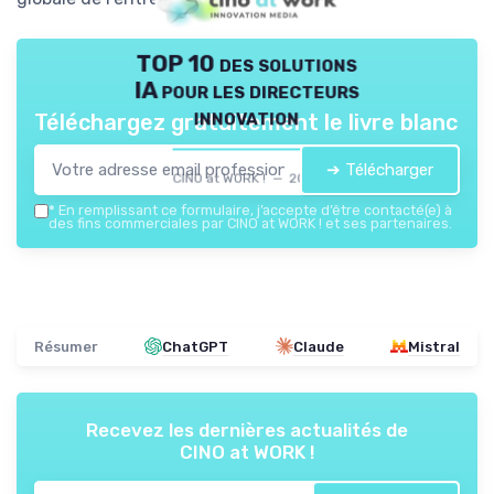
TOP 10 des solutions
IA pour les directeurs
innovation
Téléchargez gratuitement le livre blanc
➔ Télécharger
CINO at WORK ! — 2026
*
En remplissant ce formulaire, j’accepte d’être contacté(e) à
des fins commerciales par CINO at WORK ! et ses partenaires.
Résumer
ChatGPT
Claude
Mistral
Recevez les dernières actualités de
CINO at WORK !