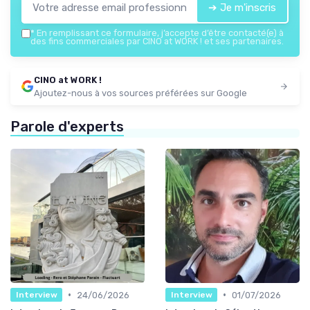
➔ Je m'inscris
*
En remplissant ce formulaire, j’accepte d’être contacté(e) à
des fins commerciales par CINO at WORK ! et ses partenaires.
CINO at WORK !
Ajoutez-nous à vos sources préférées sur Google
Parole d'experts
•
•
24/06/2026
01/07/2026
Interview
Interview