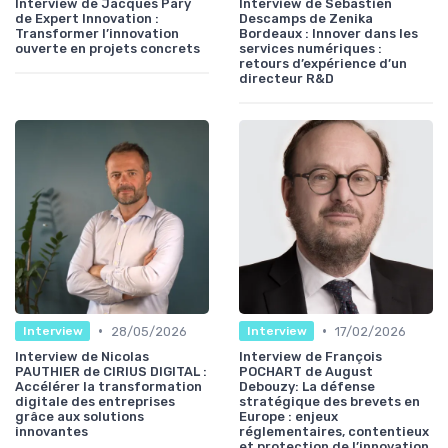
Interview de Jacques Pary
Interview de Sébastien
de Expert Innovation :
Descamps de Zenika
Transformer l’innovation
Bordeaux : Innover dans les
ouverte en projets concrets
services numériques :
retours d’expérience d’un
directeur R&D
•
•
28/05/2026
17/02/2026
Interview
Interview
Interview de Nicolas
Interview de François
PAUTHIER de CIRIUS DIGITAL :
POCHART de August
Accélérer la transformation
Debouzy: La défense
digitale des entreprises
stratégique des brevets en
grâce aux solutions
Europe : enjeux
innovantes
réglementaires, contentieux
et protection de l’innovation