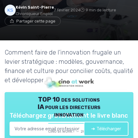
Kévin Saint-Pierre
7 février 2024
9 min de lecture
Chroniqueur Emploi
Partager cette page
Comment faire de l’innovation frugale un
levier stratégique : modèles, gouvernance,
finance et culture pour concilier coûts, qualité
et développement durable.
TOP 10 des solutions
IA pour les directeurs
innovation
Téléchargez gratuitement le livre blanc
➔ Télécharger
CINO at WORK ! — 2026