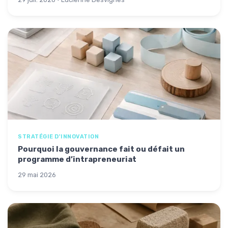
STRATÉGIE D'INNOVATION
Pourquoi la gouvernance fait ou défait un
programme d’intrapreneuriat
29 mai 2026