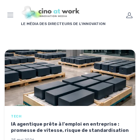
Panneau de gestion des cookies
LE MÉDIA DES DIRECTEURS DE L'INNOVATION
TECH
IA agentique prête à l'emploi en entreprise :
promesse de vitesse, risque de standardisation
25 mai 2026