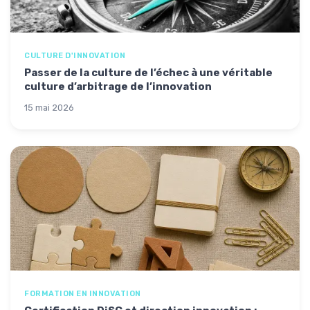
CULTURE D'INNOVATION
Passer de la culture de l’échec à une véritable
culture d’arbitrage de l’innovation
15 mai 2026
FORMATION EN INNOVATION