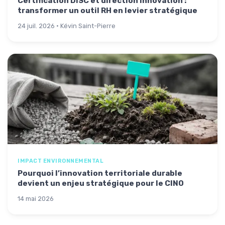
Certification DiSC et direction innovation :
transformer un outil RH en levier stratégique
24 juil. 2026 · Kévin Saint-Pierre
IMPACT ENVIRONNEMENTAL
Pourquoi l’innovation territoriale durable
devient un enjeu stratégique pour le CINO
14 mai 2026