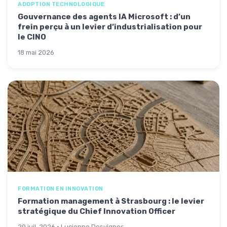
ADOPTION TECHNOLOGIQUE
Gouvernance des agents IA Microsoft : d’un
frein perçu à un levier d’industrialisation pour
le CINO
18 mai 2026
FORMATION EN INNOVATION
Formation management à Strasbourg : le levier
stratégique du Chief Innovation Officer
29 juil. 2026 · Lucienne Desvignes