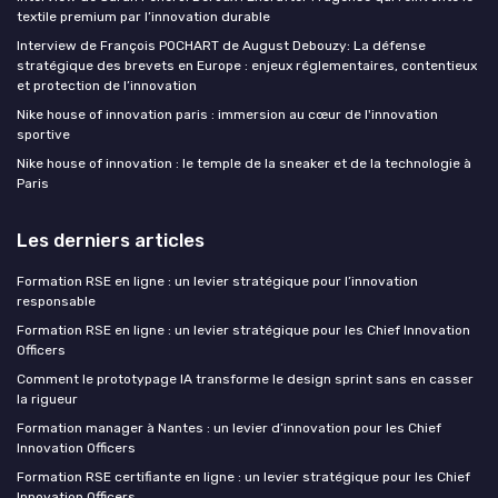
textile premium par l’innovation durable
Interview de François POCHART de August Debouzy: La défense
stratégique des brevets en Europe : enjeux réglementaires, contentieux
et protection de l’innovation
Nike house of innovation paris : immersion au cœur de l'innovation
sportive
Nike house of innovation : le temple de la sneaker et de la technologie à
Paris
Les derniers articles
Formation RSE en ligne : un levier stratégique pour l’innovation
responsable
Formation RSE en ligne : un levier stratégique pour les Chief Innovation
Officers
Comment le prototypage IA transforme le design sprint sans en casser
la rigueur
Formation manager à Nantes : un levier d’innovation pour les Chief
Innovation Officers
Formation RSE certifiante en ligne : un levier stratégique pour les Chief
Innovation Officers