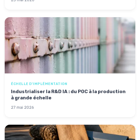
ÉCHELLE D'IMPLÉMENTATION
Industrialiser la R&D IA : du POC à la production
à grande échelle
27 mai 2026