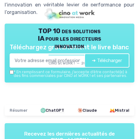
l’innovation en véritable levier de performance pour
l’organisation.
TOP 10 des solutions
IA pour les directeurs
innovation
Téléchargez gratuitement le livre blanc
➔ Télécharger
CINO at WORK ! — 2026
*
En remplissant ce formulaire, j’accepte d’être contacté(e) à
des fins commerciales par CINO at WORK ! et ses partenaires.
Résumer
ChatGPT
Claude
Mistral
Recevez les dernières actualités de