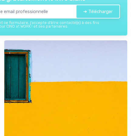
➔ Télécharger
 ce formulaire, j’accepte d’être contacté(e) à des fins
ar CINO at WORK ! et ses partenaires.