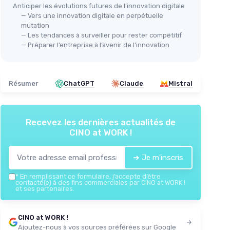
Anticiper les évolutions futures de l’innovation digitale
— Vers une innovation digitale en perpétuelle
mutation
— Les tendances à surveiller pour rester compétitif
— Préparer l’entreprise à l’avenir de l’innovation
Résumer
ChatGPT
Claude
Mistral
Recevez les dernières actualités de
CINO at WORK !
➔ Je m'inscris
*
En remplissant ce formulaire, j’accepte d’être
contacté(e) à des fins commerciales par CINO at WORK !
et ses partenaires.
CINO at WORK !
Ajoutez-nous à vos sources préférées sur Google