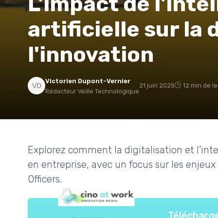
L'impact de l'inte
artificielle sur la 
l'innovation
Victorien Dupont-Vernier
21 juin 2025
12 min de l
Rédacteur Veille Technologique
Explorez comment la digitalisation et l’inte
en entreprise, avec un focus sur les enjeux
Officers.
Télécharge