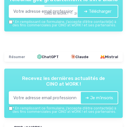
➔ Télécharger
CINO at WORK ! — 2026
*
En remplissant ce formulaire, j’accepte d’être contacté(e) à
des fins commerciales par CINO at WORK ! et ses partenaires.
Résumer
ChatGPT
Claude
Mistral
Recevez les dernières actualités de
CINO at WORK !
➔ Je m'inscris
*
En remplissant ce formulaire, j’accepte d’être contacté(e) à
des fins commerciales par CINO at WORK ! et ses partenaires.