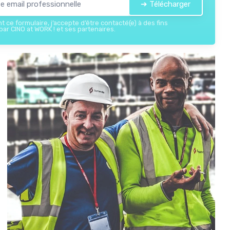
➔ Télécharger
 ce formulaire, j’accepte d’être contacté(e) à des fins
ar CINO at WORK ! et ses partenaires.