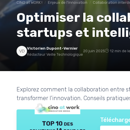
CINO at WORK !
Enjeux de l'innovation
Collaboration inter
Optimiser la coll
startups et intell
Victorien Dupont-Vernier
20 juin 2025
12 min de l
Rédacteur Veille Technologique
Explorez comment la collaboration entre sta
transformer l'innovation. Conseils pratiques
Télécharge
TOP 10 des