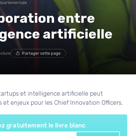
départementale
aboration entre
igence artificielle
ecture
Partager cette page
rtups et intelligence artificielle peut
 et enjeux pour les Chief Innovation Officers.
z gratuitement le livre blanc