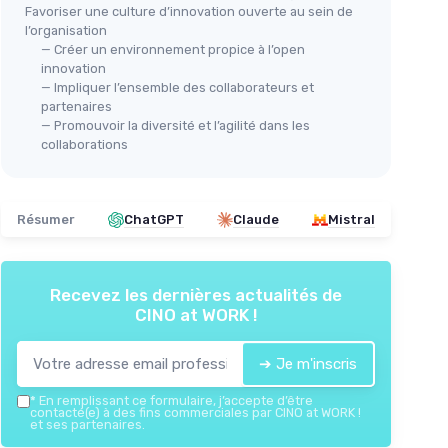
Favoriser une culture d’innovation ouverte au sein de
l’organisation
— Créer un environnement propice à l’open
innovation
— Impliquer l’ensemble des collaborateurs et
partenaires
— Promouvoir la diversité et l’agilité dans les
collaborations
Résumer
ChatGPT
Claude
Mistral
Recevez les dernières actualités de
CINO at WORK !
➔ Je m'inscris
*
En remplissant ce formulaire, j’accepte d’être
contacté(e) à des fins commerciales par CINO at WORK !
et ses partenaires.