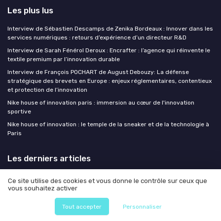
Les plus lus
Interview de Sébastien Descamps de Zenika Bordeaux : Innover dans les
services numériques : retours d’expérience d’un directeur R&D
Interview de Sarah Fénérol Deroux : Encrafter : l’agence qui réinvente le
textile premium par l’innovation durable
Interview de François POCHART de August Debouzy: La défense
stratégique des brevets en Europe : enjeux réglementaires, contentieux
et protection de l’innovation
Nike house of innovation paris : immersion au cœur de l'innovation
sportive
Nike house of innovation : le temple de la sneaker et de la technologie à
Paris
Les derniers articles
Formation RSE en ligne : un levier stratégique pour l’innovation
Ce site utilise des cookies et vous donne le contrôle sur ceux que
responsable
vous souhaitez activer
Formation RSE en ligne : un levier stratégique pour les Chief Innovation
Tout accepter
Personnaliser
Officers
Comment le prototypage IA transforme le design sprint sans en casser