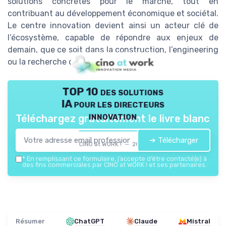
solutions concrètes pour le marché, tout en
contribuant au développement économique et sociétal.
Le centre innovation devient ainsi un acteur clé de
l’écosystème, capable de répondre aux enjeux de
demain, que ce soit dans la construction, l’engineering
ou la recherche certification.
TOP 10 des solutions
IA pour les directeurs
innovation
Téléchargez gratuitement le livre blanc
➔ Télécharger
CINO at WORK ! — 2026
*
En remplissant ce formulaire, j’accepte d’être contacté(e) à
des fins commerciales par CINO at WORK ! et ses partenaires.
Résumer
ChatGPT
Claude
Mistral