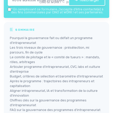
➔ Télécharger
CINO at WORK ! — 2026
*
En remplissant ce formulaire, j’accepte d’être contacté(e) à
des fins commerciales par CINO at WORK ! et ses partenaires.
SOMMAIRE
Pourquoi la gouvernance fait ou défait un programme
d’intrapreneuriat
Les trois niveaux de gouvernance : présélection, mi
parcours, fin de cycle
Le comité de pilotage et le « comité de tueurs » : mandats,
rôles, arbitrages
Articuler programme d’intrapreneuriat, CVC, labs et culture
d’entreprise
Budget, critères de sélection et baromètre d’intrapreneuriat
Après le programme : trajectoires des intrapreneurs et
capitalisation
Aligner intrapreneuriat, IA et transformation de la culture
d’innovation
Chiffres clés sur la gouvernance des programmes
d’intrapreneuriat
FAQ sur la gouvernance des programmes d’intrapreneuriat