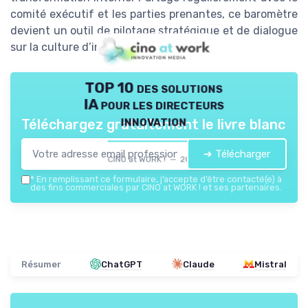
comité exécutif et les parties prenantes, ce baromètre
devient un outil de pilotage stratégique et de dialogue
sur la culture d’innovation.
TOP 10 des solutions
IA pour les directeurs
innovation
Téléchargez gratuitement le livre blanc
➔ Télécharger
CINO at WORK ! — 2026
*
En remplissant ce formulaire, j’accepte d’être contacté(e) à
des fins commerciales par CINO at WORK ! et ses partenaires.
Résumer
ChatGPT
Claude
Mistral