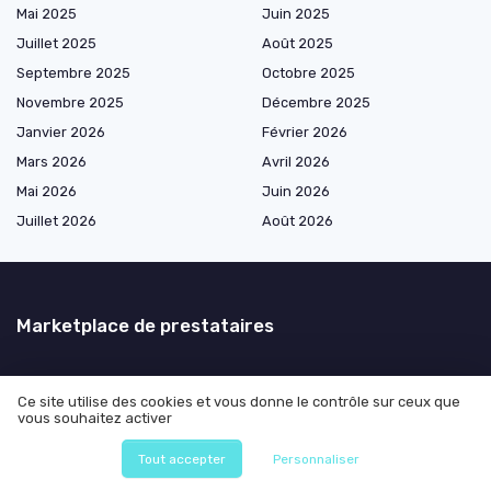
Mai 2025
Juin 2025
Juillet 2025
Août 2025
Septembre 2025
Octobre 2025
Novembre 2025
Décembre 2025
Janvier 2026
Février 2026
Mars 2026
Avril 2026
Mai 2026
Juin 2026
Juillet 2026
Août 2026
Marketplace de prestataires
Les plus lus
Ce site utilise des cookies et vous donne le contrôle sur ceux que
vous souhaitez activer
Interview de Sébastien Descamps de Zenika Bordeaux : Innover dans les
Tout accepter
Personnaliser
services numériques : retours d’expérience d’un directeur R&D