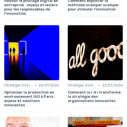
Réussir le pilotage digital en
Comment exploiter la
entreprise : enjeux et leviers
méthode scamper scamper
pour les responsables de
pour stimuler l’innovation
l’innovation
•
•
Stratégie d'innovation
26/01/2026
Stratégie d'innovation
22/01/2026
Optimiser la production en
Comment la r d i transforme
environnement ISO à Paris :
la stratégie des
enjeux et solutions
organisations innovantes
innovantes