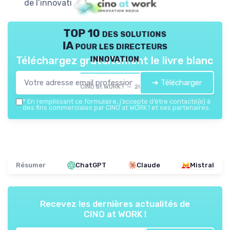
de l’innovation dans l’entreprise.
TOP 10 des solutions
IA pour les directeurs
innovation
Téléchargez gratuitement le livre blanc
➔ Télécharger
CINO at WORK ! — 2026
*
En remplissant ce formulaire, j’accepte d’être contacté(e) à
des fins commerciales par CINO at WORK ! et ses partenaires.
Résumer
ChatGPT
Claude
Mistral
Recevez les dernières actualités de
CINO at WORK !