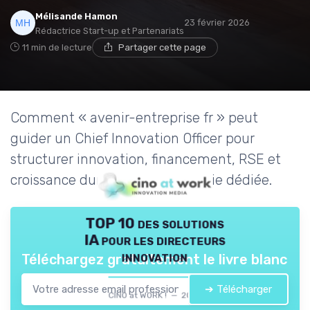
Mélisande Hamon
23 février 2026
Rédactrice Start-up et Partenariats
11 min de lecture
Partager cette page
Comment « avenir-entreprise fr » peut
guider un Chief Innovation Officer pour
structurer innovation, financement, RSE et
croissance durable sans catégorie dédiée.
TOP 10 des solutions
IA pour les directeurs
innovation
Téléchargez gratuitement le livre blanc
➔ Télécharger
CINO at WORK ! — 2026