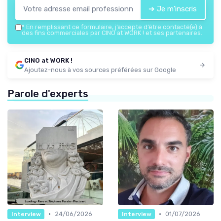
➔ Je m'inscris
*
En remplissant ce formulaire, j’accepte d’être contacté(e) à
des fins commerciales par CINO at WORK ! et ses partenaires.
CINO at WORK !
Ajoutez-nous à vos sources préférées sur Google
Parole d'experts
•
•
24/06/2026
01/07/2026
Interview
Interview