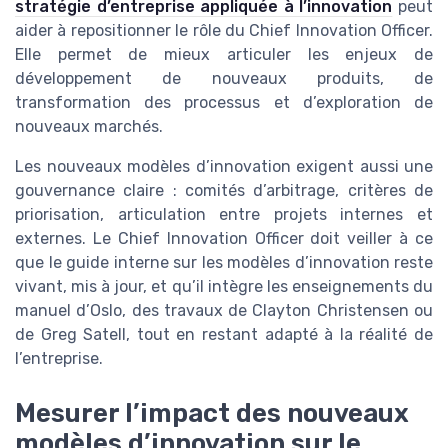
stratégie d’entreprise appliquée à l’innovation
peut
aider à repositionner le rôle du Chief Innovation Officer.
Elle permet de mieux articuler les enjeux de
développement de nouveaux produits, de
transformation des processus et d’exploration de
nouveaux marchés.
Les nouveaux modèles d’innovation exigent aussi une
gouvernance claire : comités d’arbitrage, critères de
priorisation, articulation entre projets internes et
externes. Le Chief Innovation Officer doit veiller à ce
que le guide interne sur les modèles d’innovation reste
vivant, mis à jour, et qu’il intègre les enseignements du
manuel d’Oslo, des travaux de Clayton Christensen ou
de Greg Satell, tout en restant adapté à la réalité de
TOP 10 des
l’entreprise.
solutions IA pour les
directeurs
Mesurer l’impact des nouveaux
Téléchargez gratuitement le livre
innovation
blanc
modèles d’innovation sur le