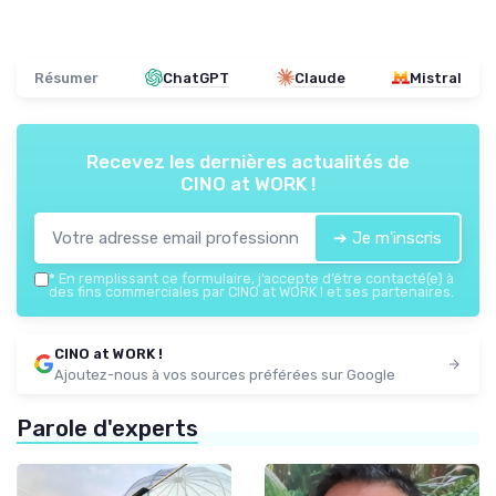
Résumer
ChatGPT
Claude
Mistral
Recevez les dernières actualités de
CINO at WORK !
➔ Je m'inscris
*
En remplissant ce formulaire, j’accepte d’être contacté(e) à
des fins commerciales par CINO at WORK ! et ses partenaires.
CINO at WORK !
Ajoutez-nous à vos sources préférées sur Google
Parole d'experts