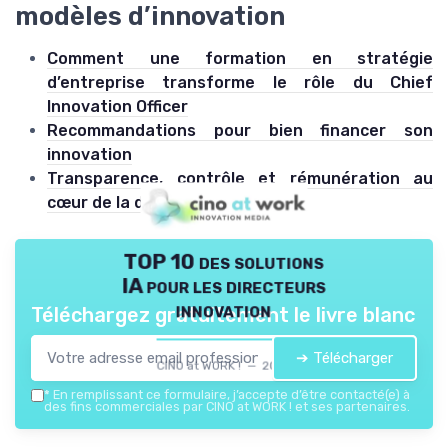
modèles d’innovation
Comment une formation en stratégie
d’entreprise transforme le rôle du Chief
Innovation Officer
Recommandations pour bien financer son
innovation
Transparence, contrôle et rémunération au
cœur de la donnée citoyenne
TOP 10 des solutions
IA pour les directeurs
innovation
Téléchargez gratuitement le livre blanc
➔ Télécharger
CINO at WORK ! — 2026
*
En remplissant ce formulaire, j’accepte d’être contacté(e) à
des fins commerciales par CINO at WORK ! et ses partenaires.