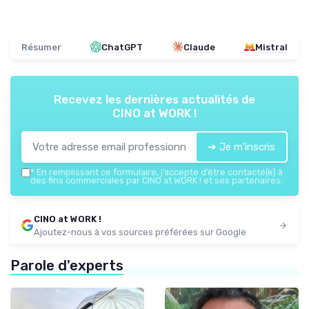
Résumer
ChatGPT
Claude
Mistral
Recevez les dernières actualités de
CINO at WORK !
➔ Je m'inscris
*
En remplissant ce formulaire, j’accepte d’être contacté(e) à
des fins commerciales par CINO at WORK ! et ses partenaires.
CINO at WORK !
Ajoutez-nous à vos sources préférées sur Google
Parole d'experts