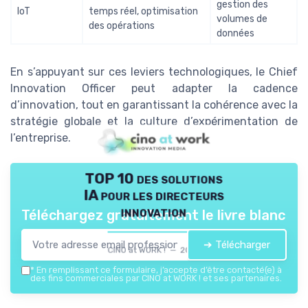
gestion des
IoT
temps réel, optimisation
volumes de
des opérations
données
En s’appuyant sur ces leviers technologiques, le Chief
Innovation Officer peut adapter la cadence
d’innovation, tout en garantissant la cohérence avec la
stratégie globale et la culture d’expérimentation de
l’entreprise.
TOP 10 des solutions
IA pour les directeurs
innovation
Téléchargez gratuitement le livre blanc
➔ Télécharger
CINO at WORK ! — 2026
*
En remplissant ce formulaire, j’accepte d’être contacté(e) à
des fins commerciales par CINO at WORK ! et ses partenaires.