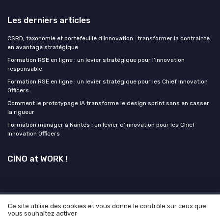
Les derniers articles
CSRD, taxonomie et portefeuille d’innovation : transformer la contrainte
en avantage stratégique
Formation RSE en ligne : un levier stratégique pour l’innovation
responsable
Formation RSE en ligne : un levier stratégique pour les Chief Innovation
Officers
Comment le prototypage IA transforme le design sprint sans en casser
la rigueur
Formation manager à Nantes : un levier d’innovation pour les Chief
Innovation Officers
CINO at WORK !
Ce site utilise des cookies et vous donne le contrôle sur ceux que
Mentions légales
Politique de confidentialité
Grande
vous souhaitez activer
enquête 2025 sur l 'IA et les directions de l'innovation